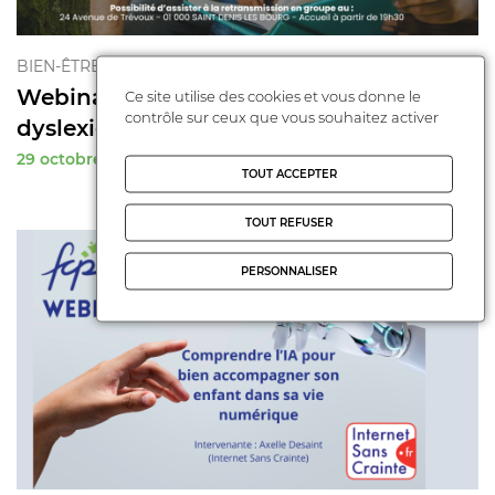
BIEN-ÊTRE DE L'ENFANT
Webinaire "Mieux comprendre la
Ce site utilise des cookies et vous donne le
contrôle sur ceux que vous souhaitez activer
dyslexie de votre e ...
29 octobre 2025
TOUT ACCEPTER
TOUT REFUSER
PERSONNALISER