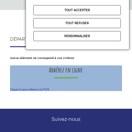
Réinitialiser les filtres
Collège
Bien-être de l'enfant
TOUT ACCEPTER
Lycée
FCPE
TOUT REFUSER
Fonctionnement de l'école
PERSONNALISER
DÉPARTEMENTALES
NATIONALES
Hors temps scolaire
Orientation
Aucun élément ne correspond à vos critères
Politiques éducatives
Adhérez en ligne
Relations famille-école
Vie des établissements
Cliquez ici pour adhérer à la FCPE
Suivez-nous