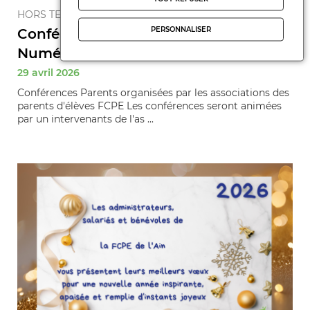
HORS TEMPS SCOLAIRE
PERSONNALISER
Conférences "Les Jeunes et le
Numérique"
29 avril 2026
Conférences Parents organisées par les associations des
parents d'élèves FCPE Les conférences seront animées
par un intervenants de l'as ...