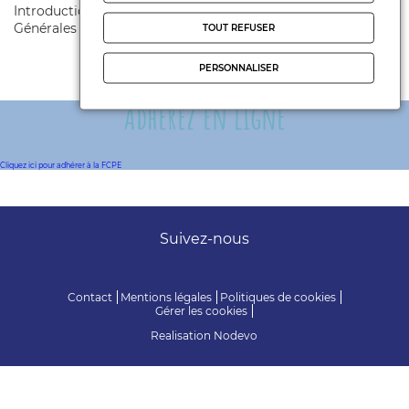
Introduction A votre rencontre lors des Assemblées
Générales ...
TOUT REFUSER
PERSONNALISER
Adhérez en ligne
Cliquez ici pour adhérer à la FCPE
Suivez-nous
Contact
Mentions légales
Politiques de cookies
Gérer les cookies
Realisation
Nodevo