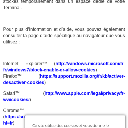
stockés temporairement dans un espace dédié de votre
Terminal.
Pour plus d’information et d’aide, vous pouvez également
consulter la page d’aide spécifique au navigateur que vous
utilisez :
Internet Explorer™ (
http://windows.microsoft.com/fr-
fr/windows7/block-enable-or-allow-cookies
)
Firefox™ (
https://support.mozilla.org/fr/kb/activer-
desactiver-cookies
)
Safari™ (
http://www.apple.com/legal/privacy/fr-
ww/cookies/
)
Chrome™
(
https://support.google.com/chrome/answer/95647?
hl=fr
)
Ce site utilise des cookies et vous donne le